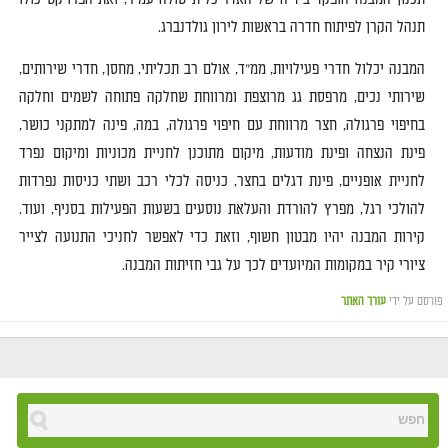
תנהל הקרן לפיתוח חדרה בראשות לירון גולדנברג
.
המבנה יכלול חדרי פעילויות
,
ממ
"
ד
,
אולם רב תכליתי
,
מחסן
,
חדרי שירותים
,
שירותי נכים
,
מרפסת גג מרוצפת ומרווחת שחלקה פתוחה לשמים וחלקה
בחיפוי פרגולה
,
חצר מרווחת עם חיפוי פרגולה
,
במה
,
פינה למתקני כושר
,
פינת הנצחה ופינת מודעות
,
מיקום מתוכנן לחניית מכוניות ומיקום נפרד
לחניית אופניים
,
פינת דגלים בחצר
,
כניסה לכלי רכב ושתי כניסות נפרדות
להולכי רגל
,
מפרץ להורדת והעלאת נוסעים בשעות הפעילות בסניף
,
ועוד
.
קירות המבנה יהיו מבטון חשוף
,
וזאת כדי לאפשר לחניכי התנועה
לצייר
ציורי
קיר
במקומות
המיועדים
לכך
על
גבי
חזיתות
המבנה
.
פורסם על ידי
עורך האתר